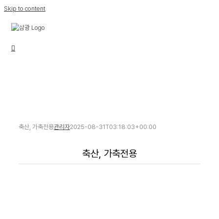
Skip to content
제품소개
보다 깨끗한 환경과 건강한 인류의 삶을 위해 앞장서서
노혁하는 삼광산업
축산, 가축전용
관리자
2025-08-31T03:18:03+00:00
축산, 가축전용
관리자
에코티브(아미노산효모)